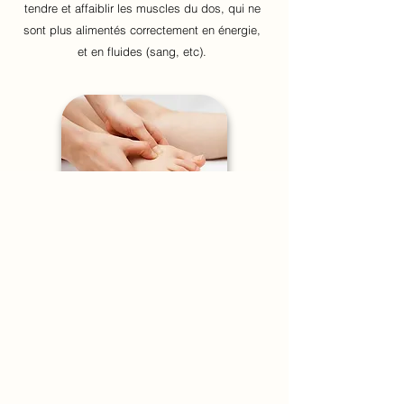
tendre et affaiblir les muscles du dos, qui ne
sont plus alimentés correctement en énergie,
et en fluides (sang, etc).
Dans de nombreux cas, cette tension des
points d'acupression est générée par une
blessure mineure des muscles,
une
mauvaise posture, une posture fixe pendant
longtemps,
ou le stress.
Le stress tend les muscles du cou, des
épaules et du dos, ce qui forme des