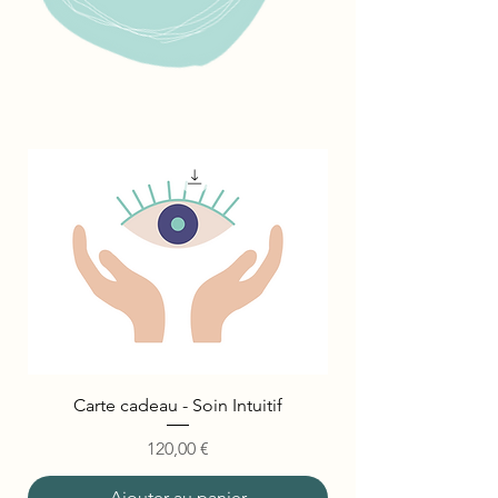
Carte cadeau - Soin Intuitif
Prix
120,00 €
Ajouter au panier