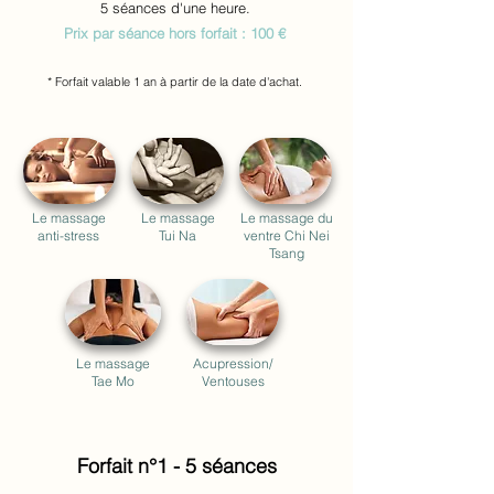
5 séances d'une heure.
Prix par séance hors forfait : 100 €
* Forfait valable 1 an à partir de la date d'achat.
Le massage
Le massage
Le massage du
anti-stress
Tui Na
ventre
Chi Nei
Tsang
Le massage
Acupression/
Tae Mo
Ventouses
Forfait n°1 - 5 séances