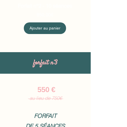
Forfait n°2 - 10 séances
Prix
850,00€
Ajouter au panier
forfait n°3
550 €
au lieu de 750€
FORFAIT
DE 5 SÉANCES