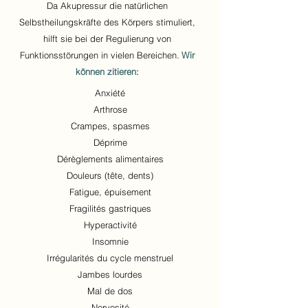
Da Akupressur die natürlichen
Selbstheilungskräfte des Körpers stimuliert,
hilft sie bei der Regulierung von
Funktionsstörungen in vielen Bereichen.
Wir
können zitieren:
Anxiété
Arthrose
Crampes, spasmes
Déprime
Dérèglements alimentaires
Douleurs (tête, dents)
Fatigue, épuisement
Fragilités gastriques
Hyperactivité
Insomnie
Irrégularités du cycle menstruel
Jambes lourdes
Mal de dos
Nervosité