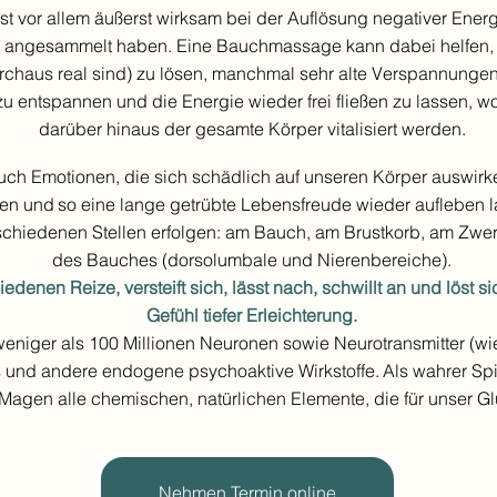
 vor allem äußerst wirksam bei der Auflösung negativer Energi
 angesammelt haben. Eine Bauchmassage kann dabei helfen, 
chaus real sind) zu lösen, manchmal sehr alte Verspannungen 
g zu entspannen und die Energie wieder frei fließen zu lassen
darüber hinaus der gesamte Körper vitalisiert werden.
ch Emotionen, die sich schädlich auf unseren Körper auswirken,
en und
so eine lange getrübte Lebensfreude wieder aufleben l
iedenen Stellen erfolgen: am Bauch, am Brustkorb, am Zwerch
des Bauches (dorsolumbale und Nierenbereiche).
edenen Reize, versteift sich, lässt nach, schwillt an und löst s
Gefühl tiefer Erleichterung.
weniger als 100 Millionen Neuronen sowie Neurotransmitter (wi
 und andere endogene psychoaktive Wirkstoffe.
Als wahrer Sp
 Magen alle chemischen, natürlichen Elemente, die für unser Gl
Nehmen Termin online