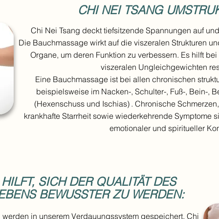
CHI NEI TSANG UMSTRUK
Chi Nei Tsang deckt tiefsitzende Spannungen auf und ste
Die Bauchmassage wirkt auf die viszeralen Strukturen un
Organe, um deren Funktion zu verbessern. Es hilft be
viszeralen Ungleichgewichten res
Eine Bauchmassage ist bei allen chronischen struktu
beispielsweise im Nacken-, Schulter-, Fuß-, Bein-,
(Hexenschuss und Ischias)
. Chronische Schmerzen, 
krankhafte Starrheit sowie wiederkehrende Symptome si
emotionaler und spiritueller Kon
 HILFT, SICH DER QUALITÄT DES
EBENS BEWUSSTER ZU WERDEN:
n werden in unserem Verdauungssystem gespeichert. Chi