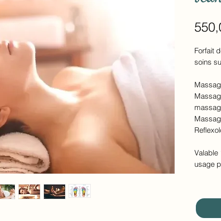
550,
Forfait 
soins su
Massage
Massage
massage
Massage
Reflexol
Valable 
usage p