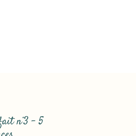
ait n°3 - 5
nces