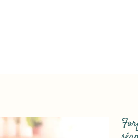
Forf
séa