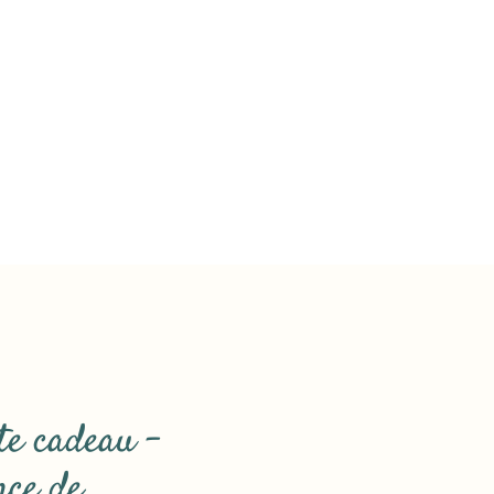
te cadeau -
nce de