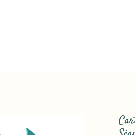
Car
Séa