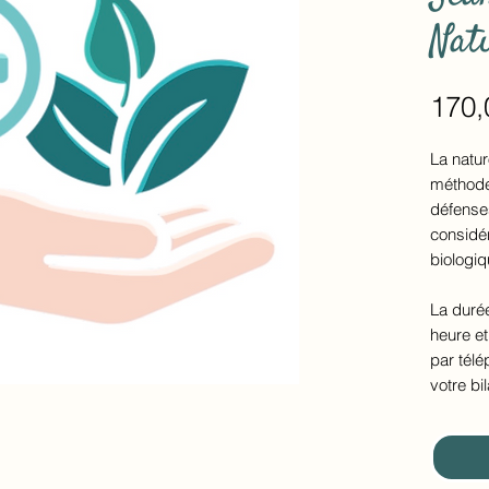
Nat
170,
La natu
méthodes
défense
considé
biologiq
La durée
heure et
par télé
votre b