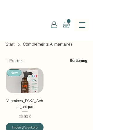
Start
Compléments Alimentaires
1 Produkt
Sortierung
New
Vitamines_D3K2_Ach
at_unique
Preis
26,90 €
In den Warenkorb