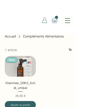
Accueil
Compléments Alimentaires
1 article
Tri
New
Vitamines_D3K2_Ach
at_unique
Prix
26,90 €
Ajouter au panier