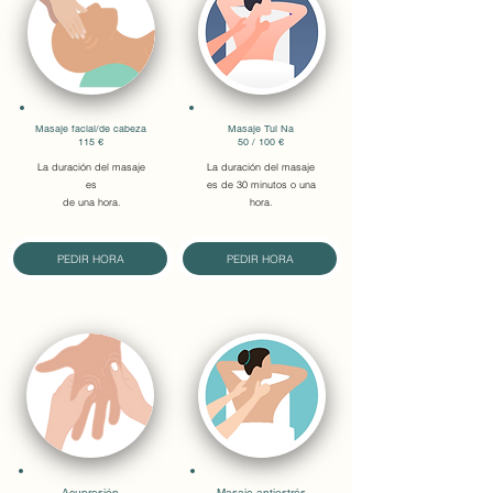
Masaje facial/de cabeza
Masaje Tui Na
115 €
50 / 100 €
La duración del masaje
La duración del masaje
es
es de 30 minutos o una
de una hora.
hora.
PEDIR HORA
PEDIR HORA
Acupresión
Masaje antiestrés