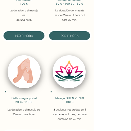
100 €
50 € / 100 € / 150 €
La duración del masaje
La duración del masaje
es
es de 30 min, 1 hora o 1
de una hora.
hora 30 min.
PEDIR HORA
PEDIR HORA
Reflexología podal
Masaje SHEN ZEN
©
60 € / 110 €
100 €
La duración del masaje es
3 sesiones repartidas en 3
30 min o una hora.
semanas a 1 mes, con una
duración de
45 min.