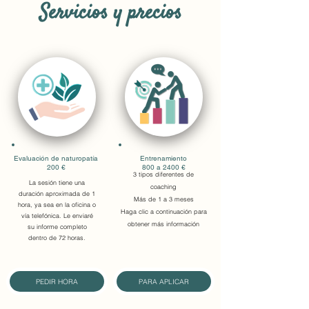
Servicios y precios
Evaluación de naturopatía
Entrenamiento
200 €
800 a 2400 €
3 tipos diferentes de
La sesión tiene una
coaching
duración aproximada de 1
Más de 1 a 3 meses
hora,
ya sea en la oficina o
Haga clic a continuación para
vía telefónica.
Le
enviaré
obtener más información
su informe completo
dentro de 72 horas.
PEDIR HORA
PARA APLICAR