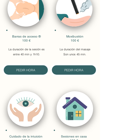
Barras de acceso
®
Moxibustión
100 €
100 €
La duración de la sesión es
La duración del masaje
entre 40 min y 1h10.
Son
unos
45 min.
PEDIR HORA
PEDIR HORA
Cuidado de la intuición
Sesiones en casa