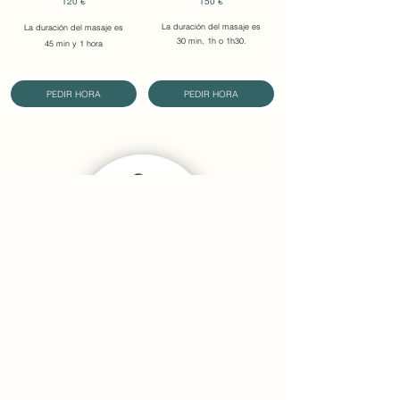
120 €
150 €
La duración del
masaje
es
La duración del masaje es
30 min, 1h o 1h30.
45 min y 1 hora
PEDIR HORA
PEDIR HORA
Paquetes
450 a 850 €
3 paquetes para elegir:
Entre 5 y 10 sesiones.
PAQUETES DE ACCESO