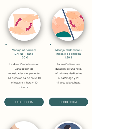
Masaje abdominal
Masaje abdominal +
(Chi Nei Tsang)
masaje de cabeza
100 €
120 €
La duración de la sesión
La sesión tiene una
varía según las
duración de una hora.
necesidades del paciente.
40 minutos dedicados
La duración es de entre 40
al estómago y 20
minutos y 1 hora y 10
minutos a la cabeza.
minutos.
PEDIR HORA
PEDIR HORA