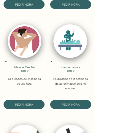
PEDIR HORA
PEDIR HORA
Masaje Tae Mo
Las ventosas
100 €
100 €
La duración del masaje es
La duración de la sesión es
de una hora.
de aproximadamente 45
minutos.
PEDIR HORA
PEDIR HORA