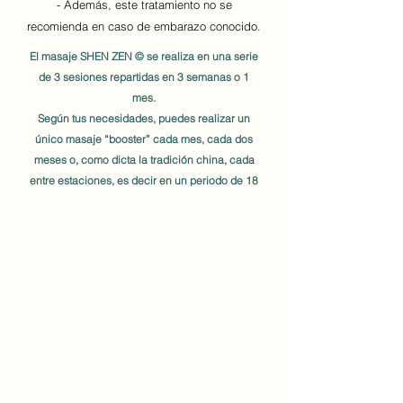
- Además, este tratamiento no se
recomienda en caso de embarazo conocido.
El masaje SHEN ZEN © se realiza en una serie
de 3 sesiones repartidas en 3 semanas o 1
mes.
Según tus necesidades, puedes realizar un
único masaje “booster” cada mes, cada dos
meses o,
como dicta la tradición china, cada
entre estaciones, es decir en un periodo de 18
días en cada cambio de estación para
fortalecer el cuerpo en su conjunto.
Este tratamiento es una auténtica fuente de
bienestar. Sumado al bienestar físico,
mental y emocional que genera,
el paciente
se encuentra reenfocado, feliz y cambiado.
Llevar cita en línea