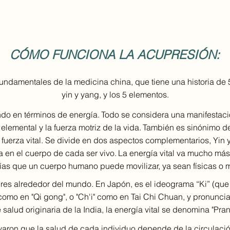
CÓMO FUNCIONA LA ACUPRESIÓN:
ndamentales de la medicina china, que tiene una historia de 5
yin y yang, y los 5 elementos.
ndo en términos de energía.
Todo se considera una manifestación
elemental y la fuerza motriz de la vida.
También es sinónimo de 
 fuerza vital. Se divide en dos aspectos complementarios, Yin y
cula en el cuerpo de cada ser vivo.
La energía vital va mucho más 
ías que un cuerpo humano puede movilizar, ya sean físicas o me
bres alrededor del mundo. En Japón, es el ideograma “Ki” (que 
como en "Qi gong", o "Ch'i" como en Tai Chi Chuan, y pronuncia
 salud originaria de la India, la energía vital se denomina "Pran
aron que la salud de cada individuo depende de la circulación