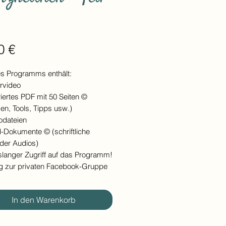
Preis
0 €
des Programms enthält:
ärvideo
striertes PDF mit 50 Seiten ©
en, Tools, Tipps usw.)
odateien
d-Dokumente © (schriftliche
 der Audios)
slanger Zugriff auf das Programm!
g zur privaten Facebook-Gruppe
In den Warenkorb