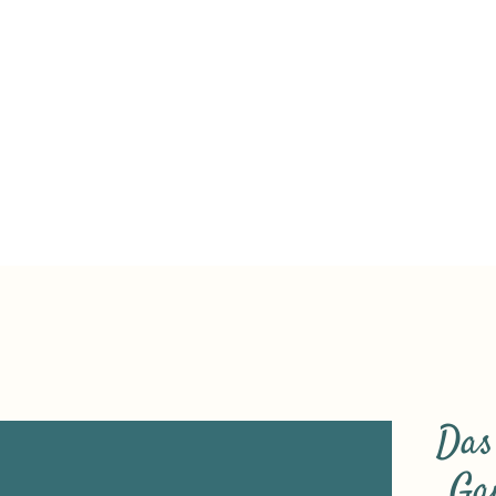
Das
„Gan