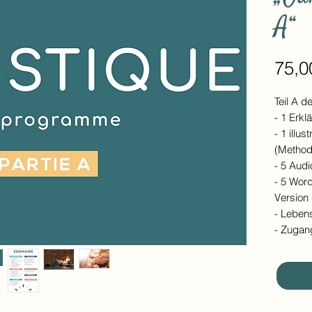
A“
75,0
Teil A 
- 1 Erkl
- 1 illu
(Method
- 5 Audi
- 5 Wor
Version
- Leben
- Zugan