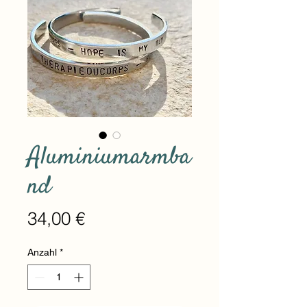
Aluminiumarmba
nd
Preis
34,00 €
Anzahl
*