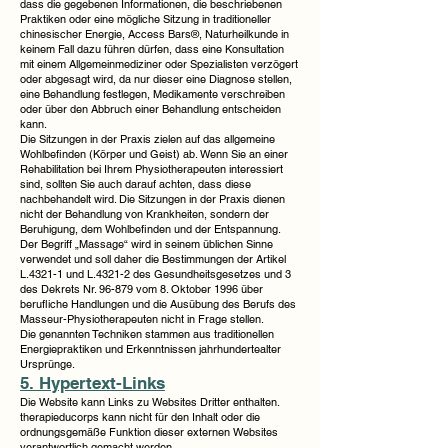
dass die gegebenen Informationen, die beschriebenen
Praktiken oder eine mögliche Sitzung in traditioneller
chinesischer Energie, Access Bars®, Naturheilkunde in
keinem Fall dazu führen dürfen, dass eine Konsultation
mit einem Allgemeinmediziner oder Spezialisten verzögert
oder abgesagt wird, da nur dieser eine Diagnose stellen,
eine Behandlung festlegen, Medikamente verschreiben
oder über den Abbruch einer Behandlung entscheiden
kann.
Die Sitzungen in der Praxis zielen auf das allgemeine
Wohlbefinden (Körper und Geist) ab. Wenn Sie an einer
Rehabilitation bei Ihrem Physiotherapeuten interessiert
sind, sollten Sie auch darauf achten, dass diese
nachbehandelt wird. Die Sitzungen in der Praxis dienen
nicht der Behandlung von Krankheiten, sondern der
Beruhigung, dem Wohlbefinden und der Entspannung.
Der Begriff „Massage“ wird in seinem üblichen Sinne
verwendet und soll daher die Bestimmungen der Artikel
L.4321-1 und L.4321-2 des Gesundheitsgesetzes und 3
des Dekrets Nr. 96-879 vom 8. Oktober 1996 über
berufliche Handlungen und die Ausübung des Berufs des
Masseur-Physiotherapeuten nicht in Frage stellen.
Die genannten Techniken stammen aus traditionellen
Energiepraktiken und Erkenntnissen jahrhundertealter
Ursprünge.
5. Hypertext-Links
Die Website kann Links zu Websites Dritter enthalten.
therapieducorps kann nicht für den Inhalt oder die
ordnungsgemäße Funktion dieser externen Websites
verantwortlich gemacht werden.