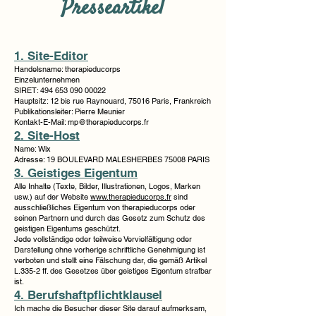
Presseartikel
1. Site-Editor
Handelsname: therapieducorps
Einzelunternehmen
SIRET:
494 653 090 00022
Hauptsitz: 12 bis rue Raynouard, 75016 Paris, Frankreich
Publikationsleiter: Pierre Meunier
Kontakt-E-Mail:
mp@therapieducorps.fr
2. Site-Host
Name: Wix
Adresse: 19 BOULEVARD MALESHERBES 75008 PARIS
3. Geistiges Eigentum
Alle Inhalte (Texte, Bilder, Illustrationen, Logos, Marken
usw.) auf der Website
www.therapieducorps.fr
sind
ausschließliches Eigentum von therapieducorps oder
seinen Partnern und durch das Gesetz zum Schutz des
geistigen Eigentums geschützt.
Jede vollständige oder teilweise Vervielfältigung oder
Darstellung ohne vorherige schriftliche Genehmigung ist
verboten und stellt eine Fälschung dar, die gemäß Artikel
L.335-2 ff. des Gesetzes über geistiges Eigentum strafbar
ist.
4. Berufshaftpflichtklausel
Ich mache die Besucher dieser Site darauf aufmerksam,